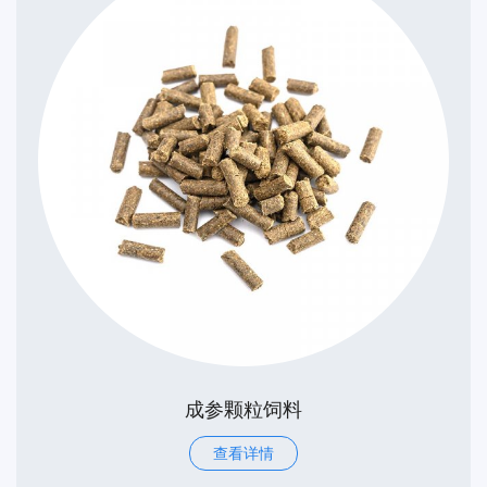
成参颗粒饲料
查看详情