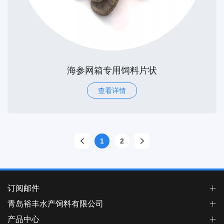
海参网箱专用饲料片状
查看详情
1
2
订阅邮件
青岛裕丰水产饲料有限公司
产品中心