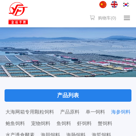
购物车(
0
)
产品列表
大海网箱专用颗粒饲料
产品原料
单一饲料
海参饲料
鲍鱼饲料
宠物饲料
鱼饲料
虾饲料
蟹饲料
水产诱食酵素
海胆饲料
海肠饲料
海蜇饲料