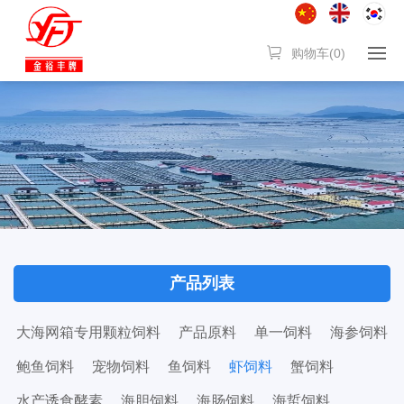
购物车(
0
)
产品列表
大海网箱专用颗粒饲料
产品原料
单一饲料
海参饲料
鲍鱼饲料
宠物饲料
鱼饲料
虾饲料
蟹饲料
水产诱食酵素
海胆饲料
海肠饲料
海蜇饲料