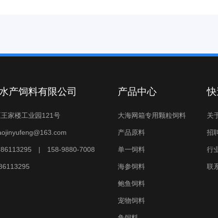
水产饲料有限公司
产品中心
快
王家楼工业园121号
大海网箱专用颗粒饲料
关
aojinyufeng@163.com
产品原料
招
-86113295
|
158-9880-7008
单一饲料
行
6113295
海参饲料
联
鲍鱼饲料
宠物饲料
鱼饲料