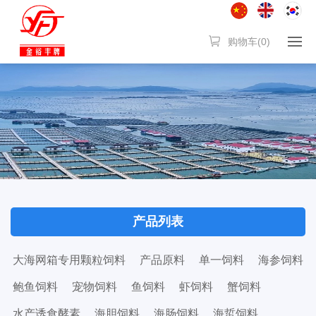
购物车(
0
)
产品列表
大海网箱专用颗粒饲料
产品原料
单一饲料
海参饲料
鲍鱼饲料
宠物饲料
鱼饲料
虾饲料
蟹饲料
水产诱食酵素
海胆饲料
海肠饲料
海蜇饲料