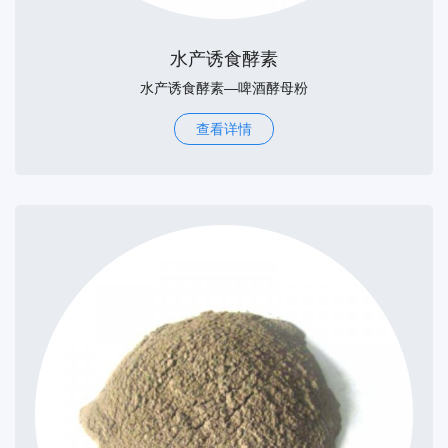
水产诱食酵素
水产诱食酵素—啤酒酵母粉
查看详情