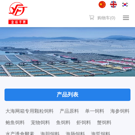
购物车(
0
)
产品列表
大海网箱专用颗粒饲料
产品原料
单一饲料
海参饲料
鲍鱼饲料
宠物饲料
鱼饲料
虾饲料
蟹饲料
水产诱食酵素
海胆饲料
海肠饲料
海蜇饲料